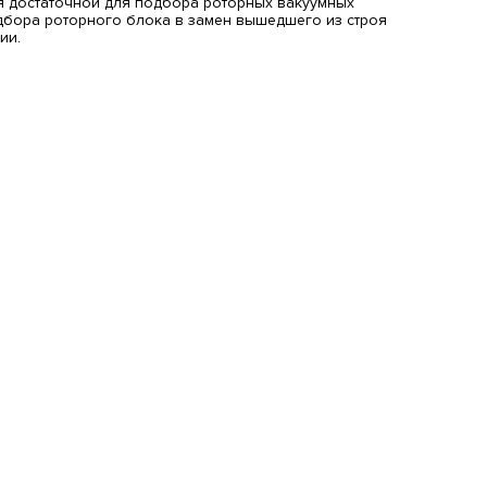
ся достаточной для подбора роторных вакуумных
дбора роторного блока в замен вышедшего из строя
ии.