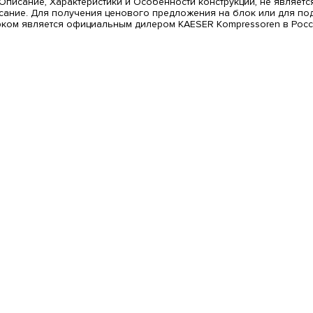
писание, Характеристики и Особенности конструкции, не являет
исание. Для получения ценового предложения на блок или для по
рком является официальным дилером KAESER Kompressoren в Росс