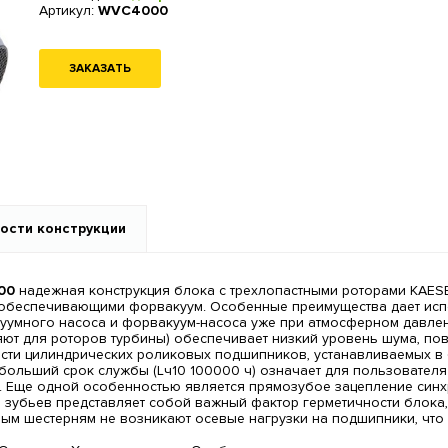
Артикул:
WVC4000
ЗАКАЗАТЬ
ости конструкции
00
надежная конструкция блока с трехлопастными роторами KAES
 обеспечивающими форвакуум. Особенные преимущества дает испо
много насоса и форвакуум-насоса уже при атмосферном давлени
няют для роторов турбины) обеспечивает низкий уровень шума, п
ти цилиндрических роликовых подшипников, устанавливаемых в б
ольший срок службы (Lч10 100000 ч) означает для пользователя 
и. Еще одной особенностью является прямозубое зацепление си
зубьев представляет собой важный фактор герметичности блок
бым шестерням не возникают осевые нагрузки на подшипники, что