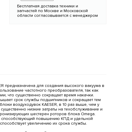
Бесплатная доставка техники и
запчастей по Москве и Московской
области согласовывается с менеджером
ER предназначена для создания высокого вакуума в
льзование частотного преобразователя, так как
и, что существенно сокращает время накачки.
овышает срок службы подшипников и сокращает тем
локи воздуходувок KAESER, в 10 раз выше, чем у
существенно низкие затраты на техобслуживание и
нхронизирующих шестерен роторов блока Omega.
а, способствующий повышению КПД и удельной
 способствует увеличению их срока службы.