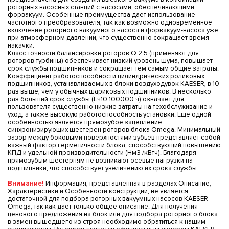
роторных насосных станций с насосами, обеспечивающими
форвакуум. Особенные преимущества дает использование
частотного преобразователя, так как возможно одновременное
включение роторного вакуумного насоса и форвакуум-насоса уже
при атмосферном давлении, что существенно сокращает время
накачки.
Класс точности балансировки роторов Q 2.5 (применяют для
роторов турбины) обеспечивает низкий уровень шума, повышает
срок службы подшипников и сокращает тем самым общие затраты.
Коэффициент работоспособности цилиндрических роликовых
подшипников, устанавливаемых в блоки воздуходувок KAESER, в 10
раз выше, чем у обычных шариковых подшипников. В несколько
раз больший срок службы (Lч10 100000 ч) означает для
пользователя существенно низкие затраты на техобслуживание и
уход, а также высокую работоспособность установки. Еще одной
особенностью является прямозубое зацепление
синхронизирующих шестерен роторов блока Omega. Минимальный
зазор между боковыми поверхностями зубьев представляет собой
важный фактор герметичности блока, способствующий повышению
КПД и удельной производительности (Нм3 /кВтч). Благодаря
прямозубым шестерням не возникают осевые нагрузки на
подшипники, что способствует увеличению их срока службы.
Внимание!
Информация, представленная в разделах Описание,
Характеристики и Особенности конструкции, не является
достаточной для подбора роторных вакуумных насосов KAESER
Omega, так как дает только общее описание. Для получения
ценового предложения на блок или для подбора роторного блока
в замен вышедшего из строя необходимо обратиться к нашим