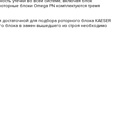
ость утечки во всей системе, включая блок
 роторные блоки Omega PN комплектуются тремя
ся достаточной для подбора роторного блока KAESER
ого блока в замен вышедшего из строя необходимо