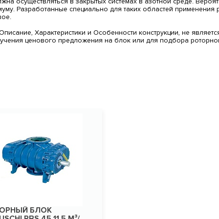
на осуществляться в закрытых системах в азотной среде. Вероятн
имуму. Разработанные специально для таких областей применения
вое.
писание, Характеристики и Особенности конструкции, не являет
олучения ценового предложения на блок или для подбора роторн
ОРНЫЙ БЛОК
SCHI RBS 45 11.5 М³/