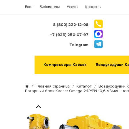
Блог
Библиотека
Услуги
Контакты
8 (800) 222-12-08
+7 (925) 250-07-97
Telegram
Компрессоры Kaeser
Воздуходувки K
/
Главная страница
/
Каталог
/
Воздуходувки K
Роторный блок Kaeser Omega 24P/PN 10,6 м³/мин - rot
Previous