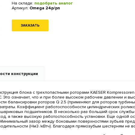
На складе:
подобрать аналог
Артикул:
Omega 24p/pn
ЗАКАЗАТЬ
ости конструкции
струкция блока с трехлопастными роторами KAESER Kompressoren
C. Это означает, что и при более высоком рабочем давлении и в
сти балансировки роторов Q 2.5 (применяют для роторов турбины
затраты. Коэффициент работоспособности цилиндрических ролик
 шариковых подшипников. В несколько раз больший срок службы 
уход, а также высокую работоспособность установки. Еще одной 
Минимальный зазор между боковыми поверхностями зубьев предс
ительности (Нм3 /кВтч). Благодаря прямозубым шестерням не во