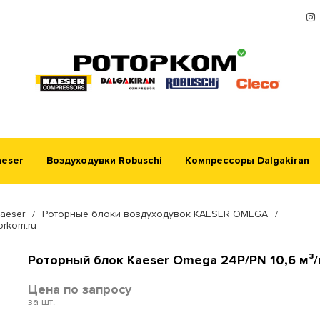
aeser
Воздуходувки Robuschi
Компрессоры Dalgakiran
aeser
/
Роторные блоки воздуходувок KAESER OMEGA
/
orkom.ru
Роторный блок Kaeser Omega 24P/PN 10,6 м³
Цена по запросу
за шт.