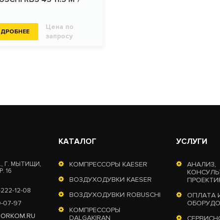
Цена по
ДРОБНЕЕ
запросу
КАТАЛОГ
УСЛУГИ
, Г. МЫТИЩИ,
КОМПРЕССОРЫ KAESER
АНАЛИЗ,
. 16
КОНСУЛЬ
ВОЗДУХОДУВКИ KAESER
ПРОЕКТИ
-222-12-08
ВОЗДУХОДУВКИ ROBUSCHI
ОПЛАТА 
0-07-97
ОБОРУД
КОМПРЕССОРЫ
TORKOM.RU
DALGAKIRAN
СЕРВИСН