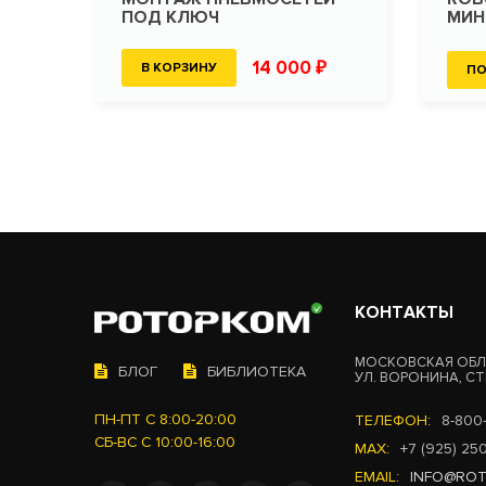
ПОД КЛЮЧ
МИН
14 000 ₽
В КОРЗИНУ
ПО
КОНТАКТЫ
МОСКОВСКАЯ ОБЛ.
БЛОГ
БИБЛИОТЕКА
УЛ. ВОРОНИНА, СТР
ПН-ПТ С 8:00-20:00
ТЕЛЕФОН:
8-800
СБ-ВС С 10:00-16:00
MAX:
+7 (925) 25
EMAIL:
INFO@RO