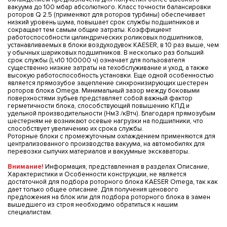
вакуума до 100 мбар абсолютного. Класс точности балансировки
роторов Q 2.5 (применяют для роторов турбины) обеспечивает
низкий уровень шума, повышает срок службы подшипников и
сокращает тем самым общие затраты. Коэффициент
работоспособности цилиндрических роликовых подшипников,
устанавливаемых в блоки воздуходувок KAESER, в 10 раз выше, чем
у обычных шариковых подшипников. В несколько раз больший
срок службы (Lч10 100000 ч) означает для пользователя
существенно низкие затраты на техобслуживание и уход, а также
высокую работоспособность установки. Еще одной особенностью
является прямозубое зацепление синхронизирующих шестерен
роторов блока Omega. Минимальный зазор между боковыми
поверхностями зубьев представляет собой важный фактор
герметичности блока, способствующий повышению КПД и
удельной производительности (Нм3 /кВтч). Благодаря прямозубым
шестерням не возникают осевые нагрузки на подшипники, что
способствует увеличению их срока службы.
Роторные блоки с промежуточным охлаждением применяются для
централизованного производства вакуума, на автомобилях для
перевозки сыпучих материалов и вакуумные экскаваторы.
Внимание!
Информация, представленная в разделах Описание,
Характеристики и Особенности конструкции, не является
достаточной для подбора роторного блока KAESER Omega, так как
дает только общее описание. Для получения ценового
предложения на блок или для подбора роторного блока в замен
вышедшего из строя необходимо обратиться к нашим
специалистам.