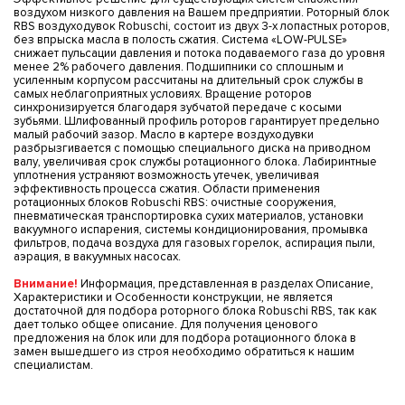
воздухом низкого давления на Вашем предприятии. Роторный блок
RBS воздуходувок Robuschi, состоит из двух 3-х лопастных роторов,
без впрыска масла в полость сжатия. Система «LOW-PULSE»
снижает пульсации давления и потока подаваемого газа до уровня
менее 2% рабочего давления. Подшипники со сплошным и
усиленным корпусом рассчитаны на длительный срок службы в
самых неблагоприятных условиях. Вращение роторов
синхронизируется благодаря зубчатой передаче с косыми
зубьями. Шлифованный профиль роторов гарантирует предельно
малый рабочий зазор. Масло в картере воздуходувки
разбрызгивается с помощью специального диска на приводном
валу, увеличивая срок службы ротационного блока. Лабиринтные
уплотнения устраняют возможность утечек, увеличивая
эффективность процесса сжатия. Области применения
ротационных блоков Robuschi RBS: очистные сооружения,
пневматическая транспортировка сухих материалов, установки
вакуумного испарения, системы кондиционирования, промывка
фильтров, подача воздуха для газовых горелок, аспирация пыли,
аэрация, в вакуумных насосах.
Внимание!
Информация, представленная в разделах Описание,
Характеристики и Особенности конструкции, не является
достаточной для подбора роторного блока Robuschi RBS, так как
дает только общее описание. Для получения ценового
предложения на блок или для подбора ротационного блока в
замен вышедшего из строя необходимо обратиться к нашим
специалистам.