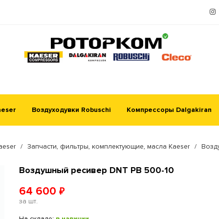
aeser
Воздуходувки Robuschi
Компрессоры Dalgakiran
aeser
/
Запчасти, фильтры, комплектующие, масла Kaeser
/
Возд
Воздушный ресивер DNT РВ 500-10
64 600
₽
за шт.
На складе:
в наличии