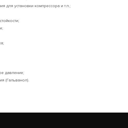
 для установки компрессора и т.п.;
стойкости;
е;
а;
ое давление;
я (Гальванол).