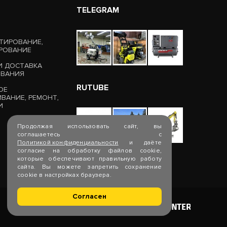
TELEGRAM
ТИРОВАНИЕ,
РОВАНИЕ
И ДОСТАВКА
ОВАНИЯ
RUTUBE
ОЕ
ВАНИЕ, РЕМОНТ,
И
Продолжая использовать сайт, вы
соглашаетесь с
Политикой конфиденциальности
и даёте
согласие на обработку файлов cookie,
которые обеспечивают правильную работу
сайта. Вы можете запретить сохранение
cookie в настройках браузера.
Согласен