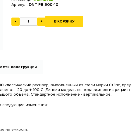
Артикул:
DNT РВ 500-10
-
+
В КОРЗИНУ
ости конструкции
10
классический ресивер, выполненный из стали марки Ст3пс, пре
яет от - 20 до + 100 С. Данная модель не подлежит регистрации 
шого объема. Стандартное исполнение - вертикальное.
а следующие изменения:
ие на емкости;